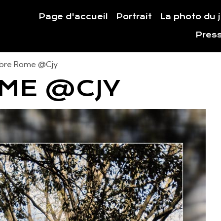
Page d'accueil
Portrait
La photo du 
Pres
bre Rome @Cjy
ME @CJY