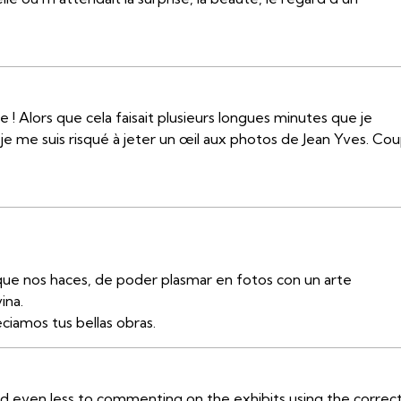
e ! Alors que cela faisait plusieurs longues minutes que je
je me suis risqué à jeter un œil aux photos de Jean Yves. Co
que nos haces, de poder plasmar en fotos con un arte
ina.
ciamos tus bellas obras.
nd even less to commenting on the exhibits using the correc