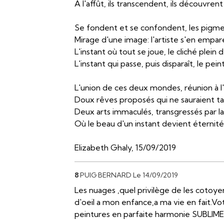
À l'affût, ils transcendent, ils découvre
Se fondent et se confondent, les pigmen
Mirage d'une image: l'artiste s'en empar
L'instant où tout se joue, le cliché plein 
L'instant qui passe, puis disparaît, le pei
L'union de ces deux mondes, réunion à 
Doux rêves proposés qui ne sauraient t
Deux arts immaculés, transgressés par la
Où le beau d'un instant devient éternité
Elizabeth Ghaly, 15/09/2019
8
PUIG BERNARD
Le 14/09/2019
Les nuages ,quel privilège de les cotoyer,
d'oeil a mon enfance,a ma vie en fait.Vot
peintures en parfaite harmonie SUBLIM