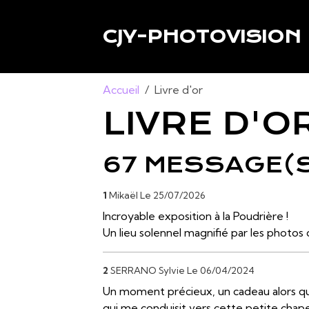
CJY-PHOTOVISION
Accueil
Livre d'or
LIVRE D'O
67 MESSAGE(S)
1
Mikaël
Le 25/07/2026
Incroyable exposition à la Poudrière !
Un lieu solennel magnifié par les photos
2
SERRANO Sylvie
Le 06/04/2024
Un moment précieux, un cadeau alors que j
qui me conduisit vers cette petite chapel