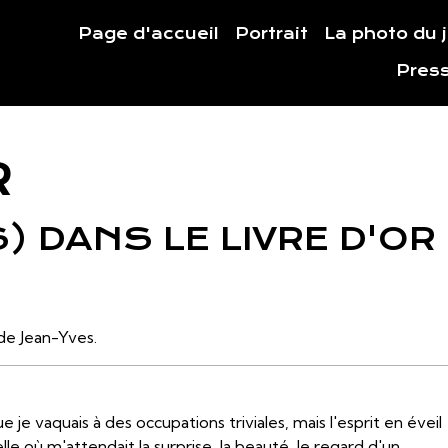
Page d'accueil
Portrait
La photo du 
Pres
R
 DANS LE LIVRE D'OR
 de Jean-Yves.
e vaquais à des occupations triviales, mais l'esprit en éveil
le où m'attendait la surprise, la beauté, le regard d'un