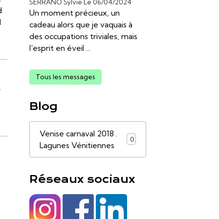
SERRANO Sylvie
Le 06/04/2024
d
Un moment précieux, un
d
cadeau alors que je vaquais à
des occupations triviales, mais
l'esprit en éveil ...
Tous les messages
,
Blog
Venise carnaval 2018 .
0
Lagunes Vénitiennes
Réseaux sociaux