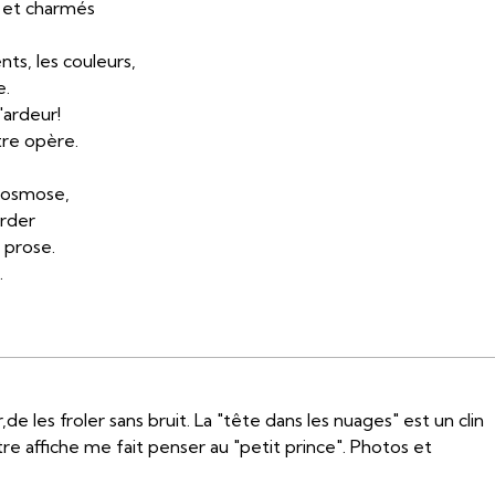
nt et charmés
ts, les couleurs,
e.
d'ardeur!
ntre opère.
l'osmose,
arder
 prose.
.
de les froler sans bruit. La "tête dans les nuages" est un clin
re affiche me fait penser au "petit prince". Photos et
E