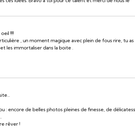
s ces idées. Bravo à toi pour ce talent et merci de nous le
eil !!!!
 particulière , un moment magique avec plein de fous rire, tu as
et les immortaliser dans la boite .
ite...
ou : encore de belles photos pleines de finesse, de délicates
.
re rêver !