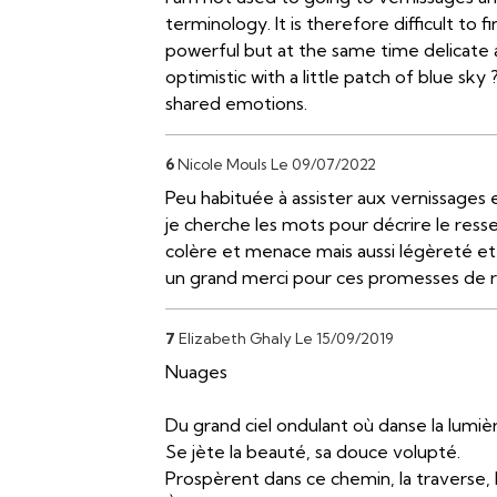
terminology. It is therefore difficult to
powerful but at the same time delicate a
optimistic with a little patch of blue 
shared emotions.
6
Nicole Mouls
Le 09/07/2022
Peu habituée à assister aux vernissages
je cherche les mots pour décrire le ressen
colère et menace mais aussi légèreté et 
un grand merci pour ces promesses de 
7
Elizabeth Ghaly
Le 15/09/2019
Nuages
Du grand ciel ondulant où danse la lumiè
Se jète la beauté, sa douce volupté.
Prospèrent dans ce chemin, la traverse, 