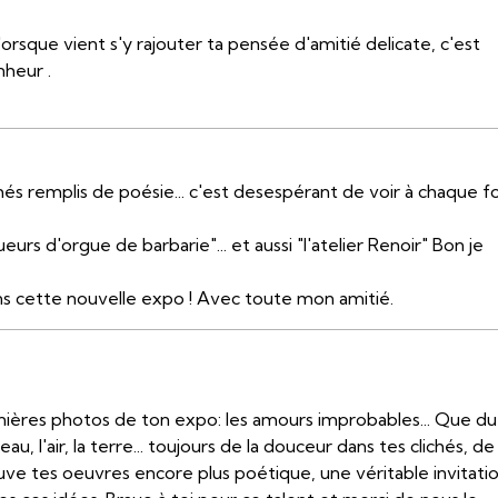
orsque vient s'y rajouter ta pensée d'amitié delicate, c'est
heur .
és remplis de poésie... c'est desespérant de voir à chaque fo
eurs d'orgue de barbarie"... et aussi "l'atelier Renoir" Bon je
ans cette nouvelle expo ! Avec toute mon amitié.
ernières photos de ton expo: les amours improbables... Que du
, l'air, la terre... toujours de la douceur dans tes clichés, de 
ouve tes oeuvres encore plus poétique, une véritable invitati