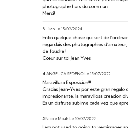
photographe hors du commun.
Merci!
3
Lilian
Le 15/02/2024
Enfin quelque chose qui sort de l’ordinair
regardais des photographies d’amateur, 
de foudre !
Cœur sur toi Jean Yves
4
ANGELICA SEDENO
Le 15/07/2022
Maravillosa Exposicion!!!
Gracias Jean-Yves por este gran regalo 
impresionante, la maravillosa creacion div
Es un disfrute sublime cada vez que apre
5
Nicole Mouls
Le 10/07/2022
I am not used to going to vernissages a