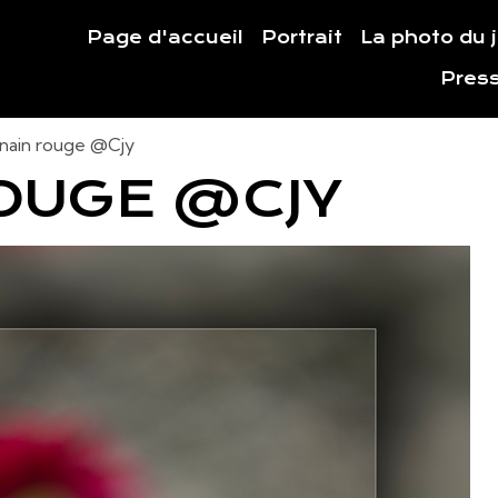
Page d'accueil
Portrait
La photo du 
Pres
 nain rouge @Cjy
ROUGE @CJY